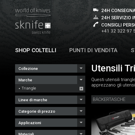
24H CONSEGNA
24H SERVIZIO I
CONSIGLI PERS
+41 32 322 97 
SHOP COLTELLI
PUNTI DI VENDITA
S
Utensili Tr
Collezione
Questi utensili trian
Marche
apprezzano gli utensil
Triangle
BÄCKERTASCHE
Linee di marche
Categorie di prezzo
Applicazioni
Materiali