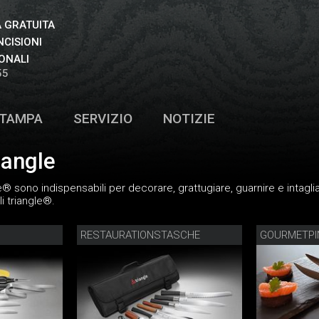
 GRATUITA
NCISIONI
ONALI
55
TAMPA
SERVIZIO
NOTIZIE
iangle
gle® sono indispensabili per decorare, grattugiare, guarnire e inta
i triangle®.
RESTAURATIONSTASCHE
GOURMETPI