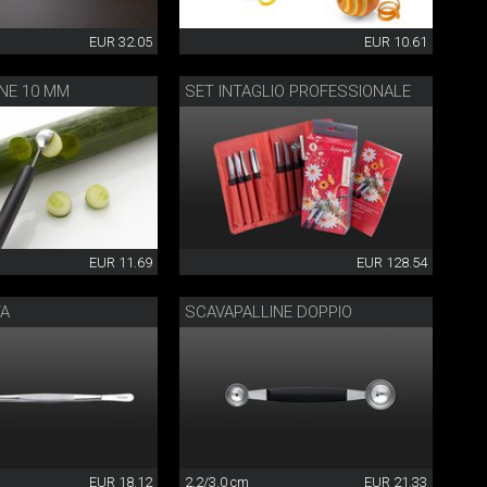
EUR 32.05
EUR 10.61
NE 10 MM
SET INTAGLIO PROFESSIONALE
EUR 11.69
EUR 128.54
TA
SCAVAPALLINE DOPPIO
EUR 18.12
2.2/3.0 cm
EUR 21.33