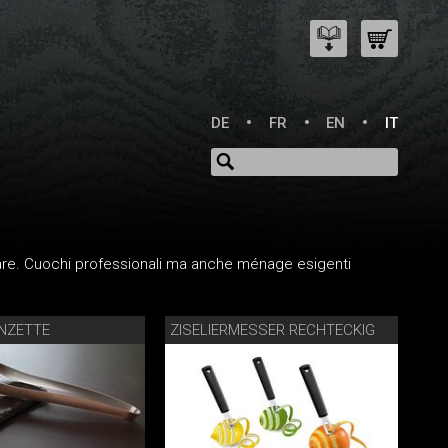
DE
FR
EN
IT
gliare. Cuochi professionali ma anche ménage esigenti
NZETTE
ZISELIERMESSER RECHTECKIG