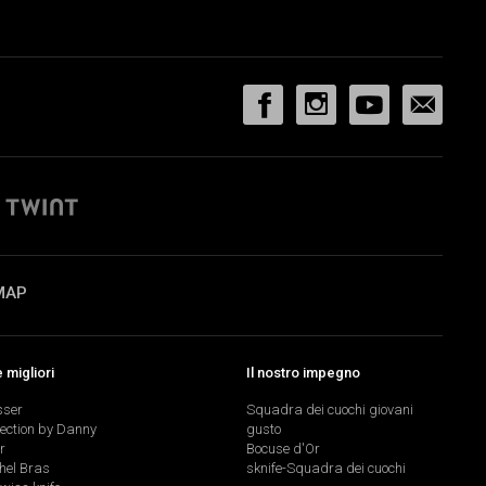
MAP
migliori
Il nostro impegno
sser
Squadra dei cuochi giovani
lection by Danny
gusto
r
Bocuse d'Or
hel Bras
sknife-Squadra dei cuochi