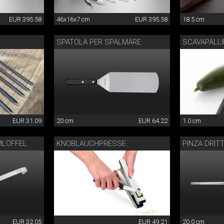
EUR 395.58
46x16x7 cm
EUR 395.58
18.5 cm
SPATOLA PER SPALMARE
SCAVAPALLI
EUR 31.09
20 cm
EUR 64.22
1.0 cm
MLÖFFEL
KNOBLAUCHPRESSE
PINZA DRIT
EUR 32.05
EUR 49.21
20.0 cm