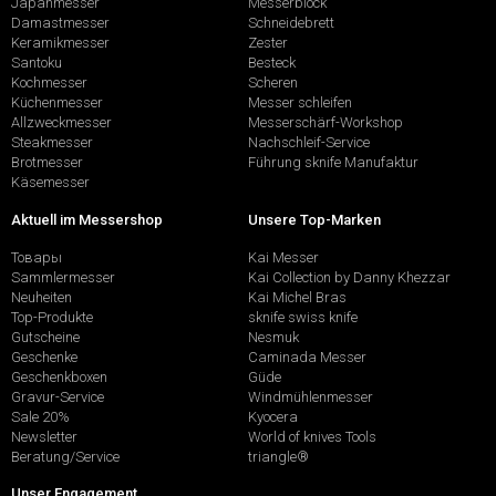
Japanmesser
Messerblock
Damastmesser
Schneidebrett
Keramikmesser
Zester
Santoku
Besteck
Kochmesser
Scheren
Küchenmesser
Messer schleifen
Allzweckmesser
Messerschärf-Workshop
Steakmesser
Nachschleif-Service
Brotmesser
Führung sknife Manufaktur
Käsemesser
Aktuell im Messershop
Unsere Top-Marken
Товары
Kai Messer
Sammlermesser
Kai Collection by Danny Khezzar
Neuheiten
Kai Michel Bras
Top-Produkte
sknife swiss knife
Gutscheine
Nesmuk
Geschenke
Caminada Messer
Geschenkboxen
Güde
Gravur-Service
Windmühlenmesser
Sale 20%
Kyocera
Newsletter
World of knives Tools
Beratung/Service
triangle®
Unser Engagement