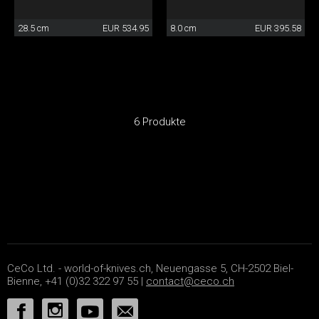
28.5 cm
EUR 534.95
8.0 cm
EUR 395.58
6 Produkte
CeCo Ltd. - world-of-knives.ch, Neuengasse 5, CH-2502 Biel-
Bienne, +41 (0)32 322 97 55 |
contact@ceco.ch