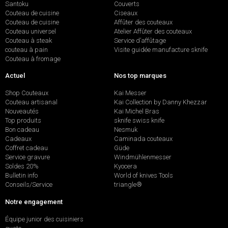
Santoku
Couverts
Couteau de cuisine
Ciseaux
Couteau de cuisine
Affûter des couteaux
Couteau universel
Atelier Affûter des couteaux
Couteau à steak
Service d’affûtage
couteau à pain
Visite guidée manufacture sknife
Couteau à fromage
Actuel
Nos top marques
Shop Couteaux
Kai Messer
Couteau artisanal
Kai Collection by Danny Khezzar
Nouveautés
Kai Michel Bras
Top produits
sknife swiss knife
Bon cadeau
Nesmuk
Cadeaux
Caminada couteaux
Coffret cadeau
Güde
Service gravure
Windmühlenmesser
Soldes 20%
Kyocera
Bulletin info
World of knives Tools
Conseils/Service
triangle®
Notre engagement
Équipe junior des cuisiniers