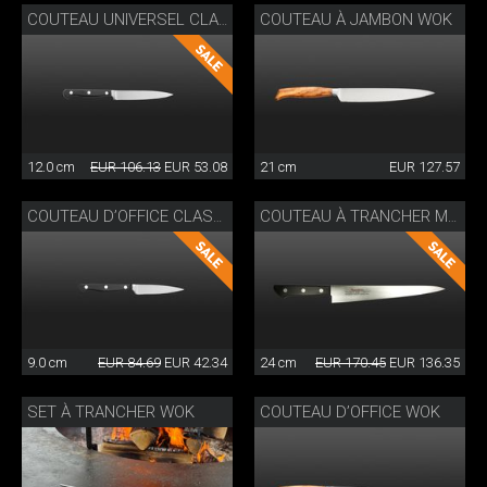
COUTEAU À JAMBON WOK
COUTEAU UNIVERSEL CLASSIC WOK
12.0 cm
EUR 106.13
EUR 53.08
21 cm
EUR 127.57
COUTEAU D’OFFICE CLASSIC WOK
COUTEAU À TRANCHER MASAHIRO
9.0 cm
EUR 84.69
EUR 42.34
24 cm
EUR 170.45
EUR 136.35
SET À TRANCHER WOK
COUTEAU D’OFFICE WOK