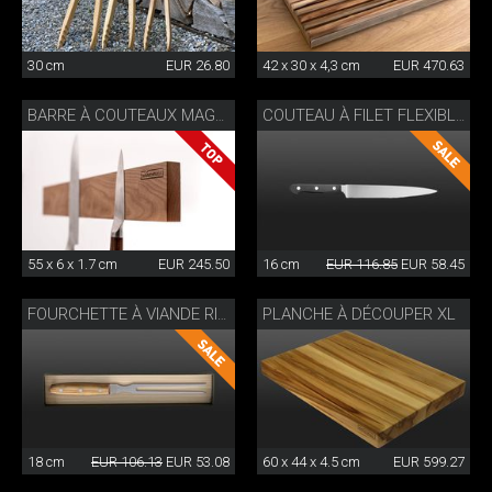
30 cm
EUR 26.80
42 x 30 x 4,3 cm
EUR 470.63
BARRE À COUTEAUX MAGNÉTIQUE
COUTEAU À FILET FLEXIBLE CLASSIC WOK
55 x 6 x 1.7 cm
EUR 245.50
16 cm
EUR 116.85
EUR 58.45
PLANCHE À DÉCOUPER XL
FOURCHETTE À VIANDE RIVETÉE WOK
18 cm
EUR 106.13
EUR 53.08
60 x 44 x 4.5 cm
EUR 599.27