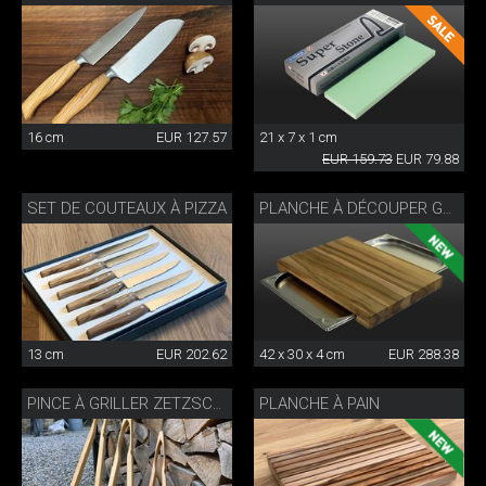
16 cm
EUR 127.57
21 x 7 x 1 cm
EUR 159.73
EUR 79.88
SET DE COUTEAUX À PIZZA
PLANCHE À DÉCOUPER GASTRO
13 cm
EUR 202.62
42 x 30 x 4 cm
EUR 288.38
PLANCHE À PAIN
PINCE À GRILLER ZETZSCHE