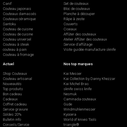
Canif
Set de couteaux
Couteau japonais
Bloc de couteaux
Couteaux damassés
Planche à découper
Couteaux céramique
Râpe à zeste
Santoku
Couverts
Couteau de cuisine
Ciseaux
Couteau de cuisine
Affûter des couteaux
Couteau universel
Atelier Affûter des couteaux
Couteau à steak
Service d’affûtage
couteau à pain
Visite guidée manufacture sknife
Couteau à fromage
Actuel
Nos top marques
Shop Couteaux
Kai Messer
Couteau artisanal
Kai Collection by Danny Khezzar
Nouveautés
Kai Michel Bras
Top produits
sknife swiss knife
Bon cadeau
Nesmuk
Cadeaux
Caminada couteaux
Coffret cadeau
Güde
Service gravure
Windmühlenmesser
Soldes 20%
Kyocera
Bulletin info
World of knives Tools
Conseils/Service
triangle®