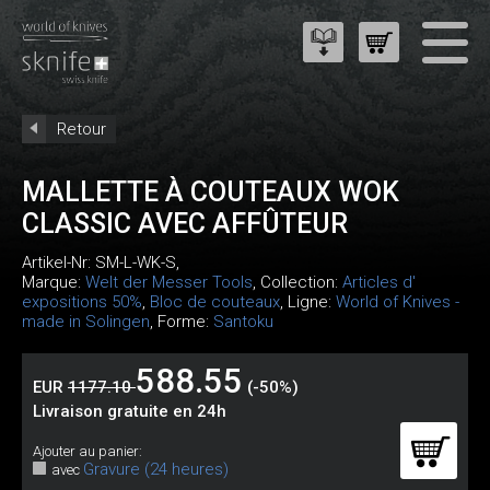
Retour
MALLETTE À COUTEAUX WOK
CLASSIC AVEC AFFÛTEUR
Artikel-Nr:
SM-L-WK-S
,
Marque:
Welt der Messer Tools
, Collection:
Articles d'
expositions 50%
,
Bloc de couteaux
, Ligne:
World of Knives -
made in Solingen
, Forme:
Santoku
588.55
EUR
1177.10
(-50%)
Livraison gratuite en 24h
Ajouter au panier:
Gravure (24 heures)
avec