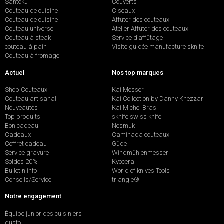
Santoku
Couverts
Couteau de cuisine
Ciseaux
Couteau de cuisine
Affûter des couteaux
Couteau universel
Atelier Affûter des couteaux
Couteau à steak
Service d’affûtage
couteau à pain
Visite guidée manufacture sknife
Couteau à fromage
Actuel
Nos top marques
Shop Couteaux
Kai Messer
Couteau artisanal
Kai Collection by Danny Khezzar
Nouveautés
Kai Michel Bras
Top produits
sknife swiss knife
Bon cadeau
Nesmuk
Cadeaux
Caminada couteaux
Coffret cadeau
Güde
Service gravure
Windmühlenmesser
Soldes 20%
Kyocera
Bulletin info
World of knives Tools
Conseils/Service
triangle®
Notre engagement
Équipe junior des cuisiniers
gusto