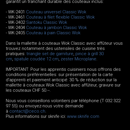
garantit un tranchant durable des couteaux inclus:
- WK-2401
Couteau universel Classic Wok
- WK-2461
Couteau à filet flexible Classic Wok
- WK-2402
Santoku Classic Wok
- WK-2404
Couteau à jambon Classic Wok
- WK-2405
Couteau à pain Classic Wok
Dans la mallette à couteaux Wok Classic avec affûteur vous
trouvez notamment des ustensiles de cuisine très
pratiques:
triangle set de garniture
,
pince à grill 30
cm
,
spatule coudée 12 cm
,
zester Microplane
.
IMPORTANT: Pour les apprentis cuisiniers nous offrons des
conditions préférentielles: sur présentation de la carte
d'apprenti et paiement anticipé: 30 % de réduction sur la
mallette à couteaux Wok Classic avec affûteur, gravure sur
les couteaux CHF 50.--.
Nous vous conseillons volontiers par téléphone (T 032 322
97 55) ou envoyez-nous votre demande
à
contact@ceco.ch
.
Plus informations sur sknife ici:
www.sknife.com