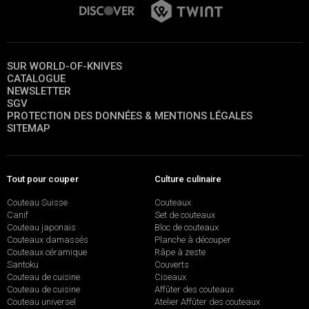
SUR WORLD-OF-KNIVES
CATALOGUE
NEWSLETTER
SGV
PROTECTION DES DONNÉES & MENTIONS LÉGALES
SITEMAP
Tout pour couper
Culture culinaire
Couteau Suisse
Couteaux
Canif
Set de couteaux
Couteau japonais
Bloc de couteaux
Couteaux damassés
Planche à découper
Couteaux céramique
Râpe à zeste
Santoku
Couverts
Couteau de cuisine
Ciseaux
Couteau de cuisine
Affûter des couteaux
Couteau universel
Atelier Affûter des couteaux