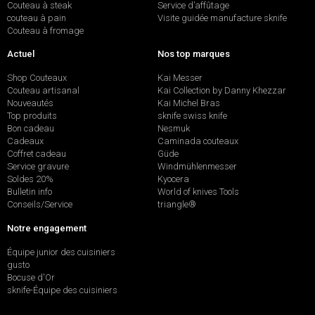
Couteau à steak
Service d’affûtage
couteau à pain
Visite guidée manufacture sknife
Couteau à fromage
Actuel
Nos top marques
Shop Couteaux
Kai Messer
Couteau artisanal
Kai Collection by Danny Khezzar
Nouveautés
Kai Michel Bras
Top produits
sknife swiss knife
Bon cadeau
Nesmuk
Cadeaux
Caminada couteaux
Coffret cadeau
Güde
Service gravure
Windmühlenmesser
Soldes 20%
Kyocera
Bulletin info
World of knives Tools
Conseils/Service
triangle®
Notre engagement
Équipe junior des cuisiniers
gusto
Bocuse d'Or
sknife-Équipe des cuisiniers