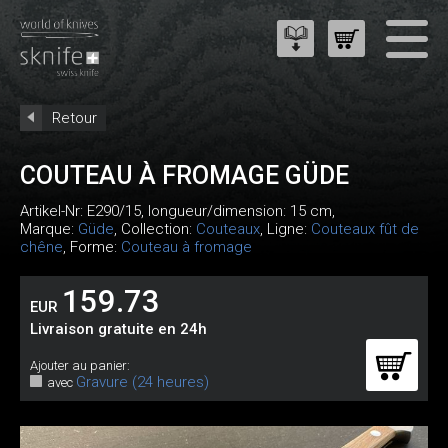
Retour
COUTEAU À FROMAGE GÜDE
Artikel-Nr:
E290/15
, longueur/dimension: 15 cm,
Marque:
Güde
, Collection:
Couteaux
, Ligne:
Couteaux fût de
chêne
, Forme:
Couteau à fromage
159.73
EUR
Livraison gratuite en 24h
Ajouter au panier:
Gravure (24 heures)
avec