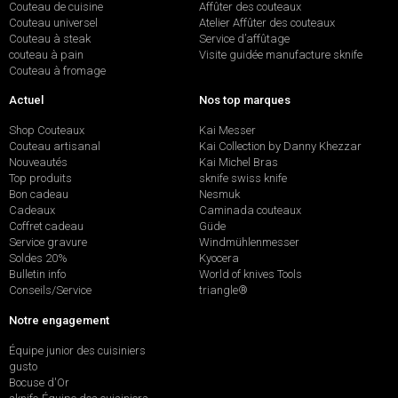
Couteau de cuisine
Affûter des couteaux
Couteau universel
Atelier Affûter des couteaux
Couteau à steak
Service d’affûtage
couteau à pain
Visite guidée manufacture sknife
Couteau à fromage
Actuel
Nos top marques
Shop Couteaux
Kai Messer
Couteau artisanal
Kai Collection by Danny Khezzar
Nouveautés
Kai Michel Bras
Top produits
sknife swiss knife
Bon cadeau
Nesmuk
Cadeaux
Caminada couteaux
Coffret cadeau
Güde
Service gravure
Windmühlenmesser
Soldes 20%
Kyocera
Bulletin info
World of knives Tools
Conseils/Service
triangle®
Notre engagement
Équipe junior des cuisiniers
gusto
Bocuse d'Or