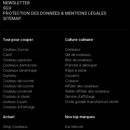
NEWSLETTER
SGV
PROTECTION DES DONNÉES & MENTIONS LÉGALES
SITEMAP
Tout pour couper
Culture culinaire
Couteau Suisse
Couteaux
Canif
Set de couteaux
Couteau japonais
Bloc de couteaux
Couteaux damassés
Planche à découper
Couteaux céramique
Râpe à zeste
Santoku
Couverts
Couteau de cuisine
Ciseaux
Couteau de cuisine
Affûter des couteaux
Couteau universel
Atelier Affûter des couteaux
Couteau à steak
Service d’affûtage
couteau à pain
Visite guidée manufacture sknife
Couteau à fromage
Actuel
Nos top marques
Shop Couteaux
Kai Messer