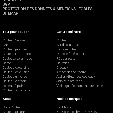
SGV
PROTECTION DES DONNÉES & MENTIONS LÉGALES
SITEMAP
Tout pour couper
Culture culinaire
Couteau Suisse
Couteaux
Canif
Set de couteaux
Couteau japonais
Bloc de couteaux
Couteaux damassés
Planche à découper
Couteaux céramique
Râpe à zeste
Santoku
Couverts
Couteau de cuisine
Ciseaux
Couteau de cuisine
Affûter des couteaux
Couteau universel
Atelier Affûter des couteaux
Couteau à steak
Service d’affûtage
couteau à pain
Visite guidée manufacture sknife
Couteau à fromage
Actuel
Nos top marques
Shop Couteaux
Kai Messer
Couteau artisanal
Kai Collection by Danny Khezzar