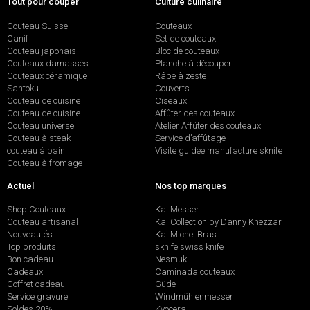
Tout pour couper
Culture culinaire
Couteau Suisse
Couteaux
Canif
Set de couteaux
Couteau japonais
Bloc de couteaux
Couteaux damassés
Planche à découper
Couteaux céramique
Râpe à zeste
Santoku
Couverts
Couteau de cuisine
Ciseaux
Couteau de cuisine
Affûter des couteaux
Couteau universel
Atelier Affûter des couteaux
Couteau à steak
Service d’affûtage
couteau à pain
Visite guidée manufacture sknife
Couteau à fromage
Actuel
Nos top marques
Shop Couteaux
Kai Messer
Couteau artisanal
Kai Collection by Danny Khezzar
Nouveautés
Kai Michel Bras
Top produits
sknife swiss knife
Bon cadeau
Nesmuk
Cadeaux
Caminada couteaux
Coffret cadeau
Güde
Service gravure
Windmühlenmesser
Soldes 20%
Kyocera