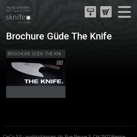
Brochure Güde The Knife
BROCHURE GÜDE THE KNIFE
CeCo SA - world-of-knives.ch, Rue Neuve 5, CH-2502 Bienne,