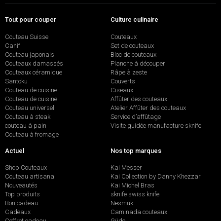
Tout pour couper
Culture culinaire
Couteau Suisse
Couteaux
Canif
Set de couteaux
Couteau japonais
Bloc de couteaux
Couteaux damassés
Planche à découper
Couteaux céramique
Râpe à zeste
Santoku
Couverts
Couteau de cuisine
Ciseaux
Couteau de cuisine
Affûter des couteaux
Couteau universel
Atelier Affûter des couteaux
Couteau à steak
Service d’affûtage
couteau à pain
Visite guidée manufacture sknife
Couteau à fromage
Actuel
Nos top marques
Shop Couteaux
Kai Messer
Couteau artisanal
Kai Collection by Danny Khezzar
Nouveautés
Kai Michel Bras
Top produits
sknife swiss knife
Bon cadeau
Nesmuk
Cadeaux
Caminada couteaux
Coffret cadeau
Güde