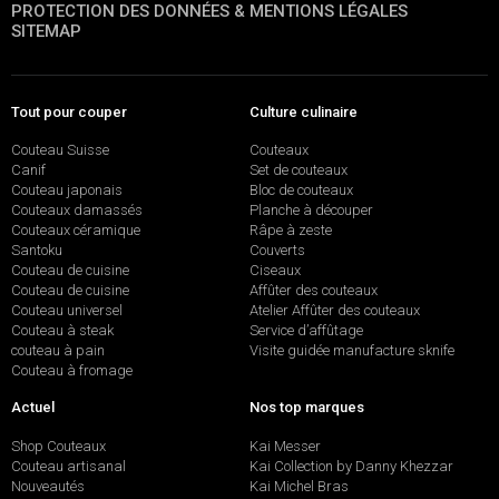
PROTECTION DES DONNÉES & MENTIONS LÉGALES
SITEMAP
Tout pour couper
Culture culinaire
Couteau Suisse
Couteaux
Canif
Set de couteaux
Couteau japonais
Bloc de couteaux
Couteaux damassés
Planche à découper
Couteaux céramique
Râpe à zeste
Santoku
Couverts
Couteau de cuisine
Ciseaux
Couteau de cuisine
Affûter des couteaux
Couteau universel
Atelier Affûter des couteaux
Couteau à steak
Service d’affûtage
couteau à pain
Visite guidée manufacture sknife
Couteau à fromage
Actuel
Nos top marques
Shop Couteaux
Kai Messer
Couteau artisanal
Kai Collection by Danny Khezzar
Nouveautés
Kai Michel Bras