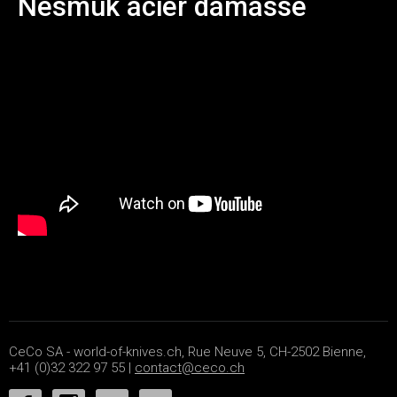
Nesmuk acier damassé
CeCo SA - world-of-knives.ch, Rue Neuve 5, CH-2502 Bienne,
+41 (0)32 322 97 55 |
contact@ceco.ch