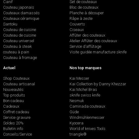
Canif
Set de couteaux
Couteau japonais
Bloc de couteaux
Couteaux damassés
Planche à découper
Couteaux céramique
Râpe à zeste
Santoku
Couverts
Couteau de cuisine
Ciseaux
Couteau de cuisine
Affûter des couteaux
Couteau universel
Atelier Affûter des couteaux
Couteau à steak
Service d’affûtage
couteau à pain
Visite guidée manufacture sknife
Couteau à fromage
Actuel
Nos top marques
Shop Couteaux
Kai Messer
Couteau artisanal
Kai Collection by Danny Khezzar
Nouveautés
Kai Michel Bras
Top produits
sknife swiss knife
Bon cadeau
Nesmuk
Cadeaux
Caminada couteaux
Coffret cadeau
Güde
Service gravure
Windmühlenmesser
Soldes 20%
Kyocera
Bulletin info
World of knives Tools
Conseils/Service
triangle®