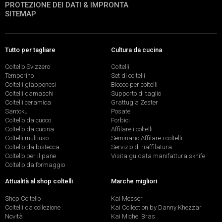
PROTEZIONE DEI DATI & IMPRONTA
SITEMAP
Tutto per tagliare
Cultura da cucina
Coltello Svizzero
Coltelli
Temperino
Set di coltelli
Coltelli giapponesi
Blocco per coltelli
Coltelli damaschi
Supporto di taglio
Coltelli ceramica
Grattugia Zester
Santoku
Posate
Coltello da cuoco
Forbici
Coltello da cucina
Affilare i coltelli
Coltelli multiuso
Seminario Affilare i coltelli
Coltello da bistecca
Servizio di riaffilatura
Coltello per il pane
Visita guidata manifattura sknife
Coltello da formaggio
Attualità al shop coltelli
Marche migliori
Shop Coltello
Kai Messer
Coltelli da collezione
Kai Collection by Danny Khezzar
Novità
Kai Michel Bras