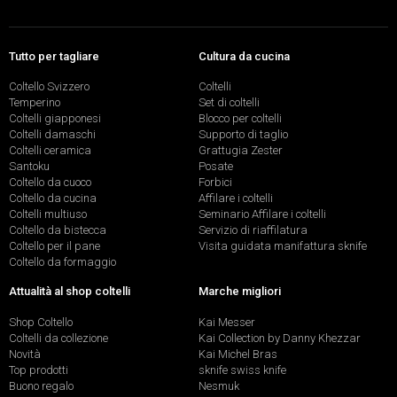
Tutto per tagliare
Cultura da cucina
Coltello Svizzero
Coltelli
Temperino
Set di coltelli
Coltelli giapponesi
Blocco per coltelli
Coltelli damaschi
Supporto di taglio
Coltelli ceramica
Grattugia Zester
Santoku
Posate
Coltello da cuoco
Forbici
Coltello da cucina
Affilare i coltelli
Coltelli multiuso
Seminario Affilare i coltelli
Coltello da bistecca
Servizio di riaffilatura
Coltello per il pane
Visita guidata manifattura sknife
Coltello da formaggio
Attualità al shop coltelli
Marche migliori
Shop Coltello
Kai Messer
Coltelli da collezione
Kai Collection by Danny Khezzar
Novità
Kai Michel Bras
Top prodotti
sknife swiss knife
Buono regalo
Nesmuk