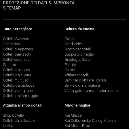
PROTEZIONE DEI DATI & IMPRONTA
SITEMAP
Tutto per tagliare
Cultura da cucina
Coltello Svizzero
Coltelli
Temperino
Set di coltelli
Coltelli giapponesi
Blocco per coltelli
Coltelli damaschi
Supporto di taglio
Coltelli ceramica
Grattugia Zester
Santoku
Posate
Coltello da cuoco
Forbici
Coltello da cucina
Affilare i coltelli
Coltelli multiuso
Seminario Affilare i coltelli
Coltello da bistecca
Servizio di riaffilatura
Coltello per il pane
Visita guidata manifattura sknife
Coltello da formaggio
Attualità al shop coltelli
Marche migliori
Shop Coltello
Kai Messer
Coltelli da collezione
Kai Collection by Danny Khezzar
Novità
Kai Michel Bras