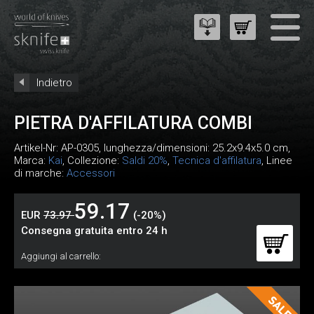
Indietro
PIETRA D'AFFILATURA COMBI
Artikel-Nr:
AP-0305
, lunghezza/dimensioni: 25.2x9.4x5.0 cm,
Marca:
Kai
, Collezione:
Saldi 20%
,
Tecnica d'affilatura
, Linee
di marche:
Accessori
59.17
EUR
73.97
(-20%)
Consegna gratuita entro 24 h
Aggiungi al carrello: