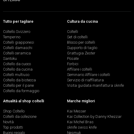
Tutto per tagliare
Cultura da cucina
Coltello Svizzero
Coltelli
Temperino
Set di coltelli
Coltelli giapponesi
Blocco per coltelli
Coltelli damaschi
Supporto di taglio
Coltelli ceramica
Grattugia Zester
Santoku
Posate
Coltello da cuoco
Forbici
Coltello da cucina
Affilare i coltelli
Coltelli multiuso
Seminario Affilare i coltelli
Coltello da bistecca
Servizio di riaffilatura
Coltello per il pane
Visita guidata manifattura sknife
Coltello da formaggio
Attualità al shop coltelli
Marche migliori
Shop Coltello
Kai Messer
Coltelli da collezione
Kai Collection by Danny Khezzar
Novità
Kai Michel Bras
Top prodotti
sknife swiss knife
Buono regalo
Nesmuk