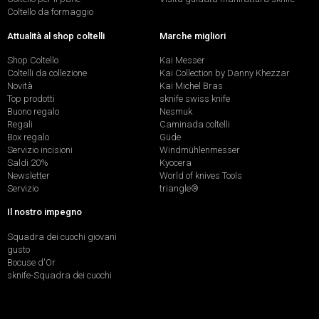
Coltello da formaggio
Attualità al shop coltelli
Marche migliori
Shop Coltello
Kai Messer
Coltelli da collezione
Kai Collection by Danny Khezzar
Novità
Kai Michel Bras
Top prodotti
sknife swiss knife
Buono regalo
Nesmuk
Regali
Caminada coltelli
Box regalo
Güde
Servizio incisioni
Windmühlenmesser
Saldi 20%
Kyocera
Newsletter
World of knives Tools
Servizio
triangle®
Il nostro impegno
Squadra dei cuochi giovani
gusto
Bocuse d'Or
sknife-Squadra dei cuochi