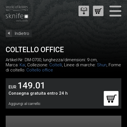
Indietro
COLTELLO OFFICE
Artikel-Nr:
DM-0700
, lunghezza/dimensioni: 9 cm,
Marca:
Kai
, Collezione:
Coltelli
, Linee di marche:
Shun
, Forme
di coltello:
Coltello office
149.01
EUR
Consegna gratuita entro 24 h
Aggiungi al carrello: