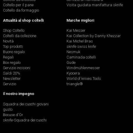
Coltello per il pane
Visita guidata manifattura sknife
Coltello da formaggio
Attualità al shop coltelli
Marche migliori
Shop Coltello
Kai Messer
Coltelli da collezione
Kai Collection by Danny Khezzar
Novità
Kai Michel Bras
Top prodotti
sknife swiss knife
Buono regalo
Nesmuk
Regali
Caminada coltelli
Box regalo
Güde
Servizio incisioni
Windmühlenmesser
Saldi 20%
Kyocera
Newsletter
World of knives Tools
Servizio
triangle®
Il nostro impegno
Squadra dei cuochi giovani
gusto
Bocuse d'Or
sknife-Squadra dei cuochi