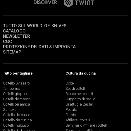
TUTTO SUL WORLD-OF-KNIVES
CATALOGO
NEWSLETTER
CGC
PROTEZIONE DEI DATI & IMPRONTA
SITEMAP
Tutto per tagliare
Cultura da cucina
Coltello Svizzero
Coltelli
Temperino
Set di coltelli
Coltelli giapponesi
Blocco per coltelli
Coltelli damaschi
Supporto di taglio
Coltelli ceramica
Grattugia Zester
Santoku
Posate
Coltello da cuoco
Forbici
Coltello da cucina
Affilare i coltelli
Coltelli multiuso
Seminario Affilare i coltelli
Coltello da bistecca
Servizio di riaffilatura