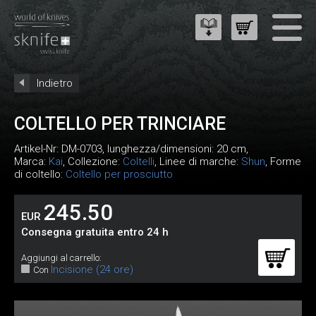
Indietro
COLTELLO PER TRINCIARE
Artikel-Nr:
DM-0703
, lunghezza/dimensioni: 20 cm,
Marca:
Kai
, Collezione:
Coltelli
, Linee di marche:
Shun
, Forme
di coltello:
Coltello per prosciutto
245.50
EUR
Consegna gratuita entro 24 h
Aggiungi al carrello:
Incisione (24 ore)
Con