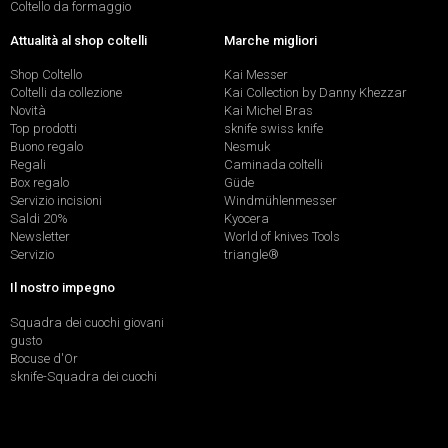
Coltello da formaggio
Attualità al shop coltelli
Marche migliori
Shop Coltello
Kai Messer
Coltelli da collezione
Kai Collection by Danny Khezzar
Novità
Kai Michel Bras
Top prodotti
sknife swiss knife
Buono regalo
Nesmuk
Regali
Caminada coltelli
Box regalo
Güde
Servizio incisioni
Windmühlenmesser
Saldi 20%
Kyocera
Newsletter
World of knives Tools
Servizio
triangle®
Il nostro impegno
Squadra dei cuochi giovani
gusto
Bocuse d'Or
sknife-Squadra dei cuochi