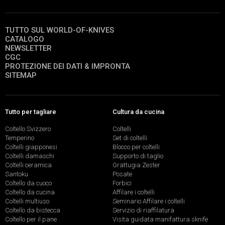
TUTTO SUL WORLD-OF-KNIVES
CATALOGO
NEWSLETTER
CGC
PROTEZIONE DEI DATI & IMPRONTA
SITEMAP
Tutto per tagliare
Cultura da cucina
Coltello Svizzero
Coltelli
Temperino
Set di coltelli
Coltelli giapponesi
Blocco per coltelli
Coltelli damaschi
Supporto di taglio
Coltelli ceramica
Grattugia Zester
Santoku
Posate
Coltello da cuoco
Forbici
Coltello da cucina
Affilare i coltelli
Coltelli multiuso
Seminario Affilare i coltelli
Coltello da bistecca
Servizio di riaffilatura
Coltello per il pane
Visita guidata manifattura sknife