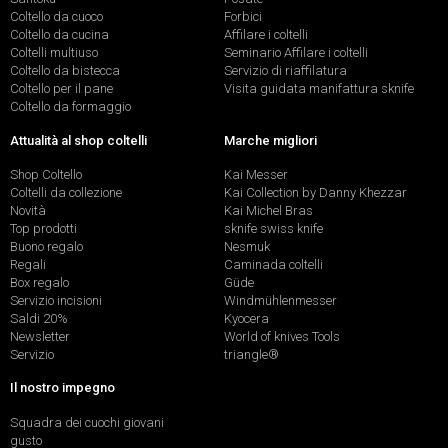
Coltello da cuoco
Forbici
Coltello da cucina
Affilare i coltelli
Coltelli multiuso
Seminario Affilare i coltelli
Coltello da bistecca
Servizio di riaffilatura
Coltello per il pane
Visita guidata manifattura sknife
Coltello da formaggio
Attualità al shop coltelli
Marche migliori
Shop Coltello
Kai Messer
Coltelli da collezione
Kai Collection by Danny Khezzar
Novità
Kai Michel Bras
Top prodotti
sknife swiss knife
Buono regalo
Nesmuk
Regali
Caminada coltelli
Box regalo
Güde
Servizio incisioni
Windmühlenmesser
Saldi 20%
Kyocera
Newsletter
World of knives Tools
Servizio
triangle®
Il nostro impegno
Squadra dei cuochi giovani
gusto