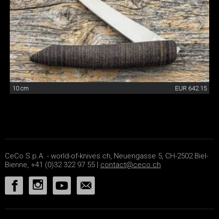
10 cm
EUR 642.15
CeCo S.p.A. - world-of-knives.ch, Neuengasse 5, CH-2502 Biel-
Bienne, +41 (0)32 322 97 55 |
contact@ceco.ch