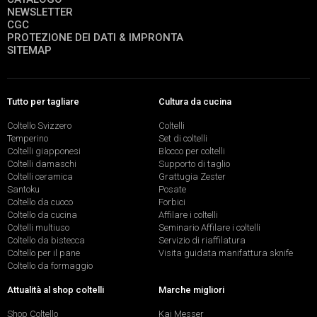
NEWSLETTER
CGC
PROTEZIONE DEI DATI & IMPRONTA
SITEMAP
Tutto per tagliare
Cultura da cucina
Coltello Svizzero
Coltelli
Temperino
Set di coltelli
Coltelli giapponesi
Blocco per coltelli
Coltelli damaschi
Supporto di taglio
Coltelli ceramica
Grattugia Zester
Santoku
Posate
Coltello da cuoco
Forbici
Coltello da cucina
Affilare i coltelli
Coltelli multiuso
Seminario Affilare i coltelli
Coltello da bistecca
Servizio di riaffilatura
Coltello per il pane
Visita guidata manifattura sknife
Coltello da formaggio
Attualità al shop coltelli
Marche migliori
Shop Coltello
Kai Messer