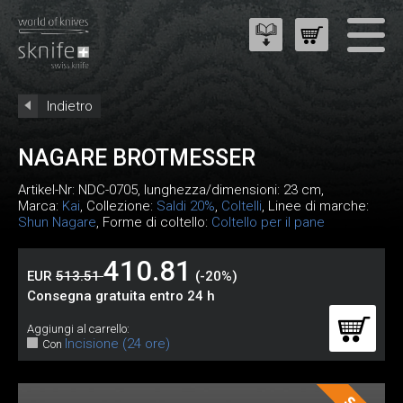
Indietro
NAGARE BROTMESSER
Artikel-Nr:
NDC-0705
, lunghezza/dimensioni: 23 cm,
Marca:
Kai
, Collezione:
Saldi 20%
,
Coltelli
, Linee di marche:
Shun Nagare
, Forme di coltello:
Coltello per il pane
410.81
EUR
513.51
(-20%)
Consegna gratuita entro 24 h
Aggiungi al carrello:
Incisione (24 ore)
Con