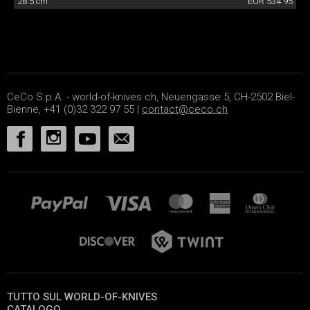
28.5 cm
EUR 534.95
CeCo S.p.A. - world-of-knives.ch, Neuengasse 5, CH-2502 Biel-
Bienne, +41 (0)32 322 97 55 |
contact@ceco.ch
TUTTO SUL WORLD-OF-KNIVES
CATALOGO