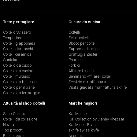
Tutto per tagliare
Cultura da cucina
Coltello Svizzero
Coltelli
Temperino
Set di coltelli
Coltelli giapponesi
Blocco per coltelli
Coltelli damaschi
Supporto di taglio
Coltelli ceramica
Grattugia Zester
Santoku
Posate
Coltello da cuoco
Forbici
Coltello da cucina
Affilare i coltelli
Coltelli multiuso
Seminario Affilare i coltelli
Coltello da bistecca
Servizio di riaffilatura
Coltello per il pane
Visita guidata manifattura sknife
Coltello da formaggio
Attualità al shop coltelli
Marche migliori
Shop Coltello
Kai Messer
Coltelli da collezione
Kai Collection by Danny Khezzar
Novità
Kai Michel Bras
Top prodotti
sknife swiss knife
Buono regalo
Nesmuk