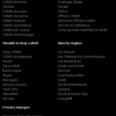
Coltelli ceramica
Grattugia Zester
Santoku
Posate
Coltello da cuoco
Forbici
Coltello da cucina
Affilare i coltelli
Coltelli multiuso
Seminario Affilare i coltelli
Coltello da bistecca
Servizio di riaffilatura
Coltello per il pane
Visita guidata manifattura sknife
Coltello da formaggio
Attualità al shop coltelli
Marche migliori
Shop Coltello
Kai Messer
Coltelli da collezione
Kai Collection by Danny Khezzar
Novità
Kai Michel Bras
Top prodotti
sknife swiss knife
Buono regalo
Nesmuk
Regali
Caminada coltelli
Box regalo
Güde
Servizio incisioni
Windmühlenmesser
Saldi 20%
Kyocera
Newsletter
World of knives Tools
Servizio
triangle®
Il nostro impegno