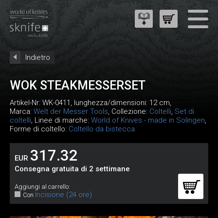
Indietro
WOK STEAKMESSERSET
Artikel-Nr:
WK-0411
, lunghezza/dimensioni: 12 cm,
Marca:
Welt der Messer Tools
, Collezione:
Coltelli
,
Set di
coltelli
, Linee di marche:
World of Knives - made in Solingen
,
Forme di coltello:
Coltello da bistecca
317.32
EUR
Consegna gratuita di 2 settimane
Aggiungi al carrello:
Incisione (24 ore)
Con