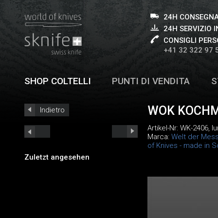
24H CONSEGNA
24H SERVIZIO I
CONSIGLI PERS
+41 32 322 97 
SHOP COLTELLI
PUNTI DI VENDITA
S
WOK KOCHM
Indietro
Artikel-Nr:
WK-2406
, 
Marca:
Welt der Mess
of Knives - made in S
Zuletzt angesehen