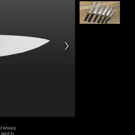
f knives
wird in