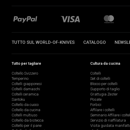
TUTTO SUL WORLD-OF-KNIVES
CATALOGO
NEWSL
Tutto per tagliare
Cultura da cucina
Coltello Svizzero
Coltelli
Temperino
Set di coltelli
Coltelli giapponesi
Blocco per coltelli
Coltelli damaschi
Supporto di taglio
Coltelli ceramica
Grattugia Zester
Santoku
Posate
Coltello da cuoco
Forbici
Coltello da cucina
Affilare i coltelli
Coltelli multiuso
Seminario Affilare i coltel
Coltello da bistecca
Servizio di riaffilatura
Coltello per il pane
Visita guidata manifatt