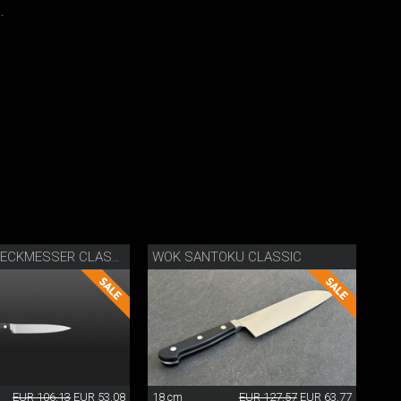
.
WOK SANTOKU CLASSIC
WOK ALLZWECKMESSER CLASSIC
EUR 106.13
EUR 53.08
18 cm
EUR 127.57
EUR 63.77