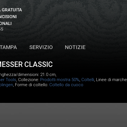
 GRATUITA
NCISIONI
ONALI
55
TAMPA
SERVIZIO
NOTIZIE
ESSER CLASSIC
lunghezza/dimensioni: 21.0 cm,
er Tools
, Collezione:
Prodotti mostra 50%
,
Coltelli
, Linee di marche
olingen
, Forme di coltello:
Coltello da cuoco