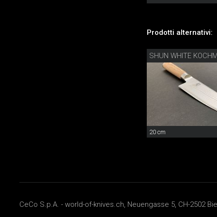
Prodotti alternativi:
SHUN WHITE KOCH
20 cm
CeCo S.p.A. - world-of-knives.ch, Neuengasse 5, CH-2502 Biel