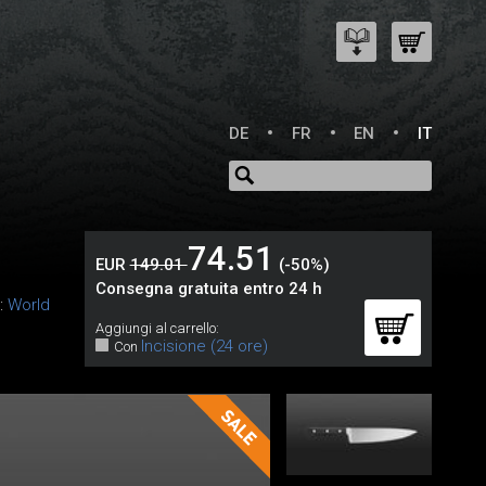
DE
FR
EN
IT
74.51
EUR
149.01
(-50%)
Consegna gratuita entro 24 h
:
World
Aggiungi al carrello:
Incisione (24 ore)
Con