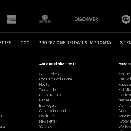
ETTER
CGC
PROTEZIONE DEI DATI & IMPRONTA
SITE
Attualità al shop coltelli
Marche 
Shop Coltello
Kai Me
Coltelli da collezione
Kai Col
Novità
Khezza
Top prodotti
Kai Mic
Buono regalo
sknife 
Regali
Nesmu
Box regalo
Caminad
Servizio incisioni
Güde
li
Saldi 20%
Windmü
Newsletter
Kyocer
ura
Servizio
World o