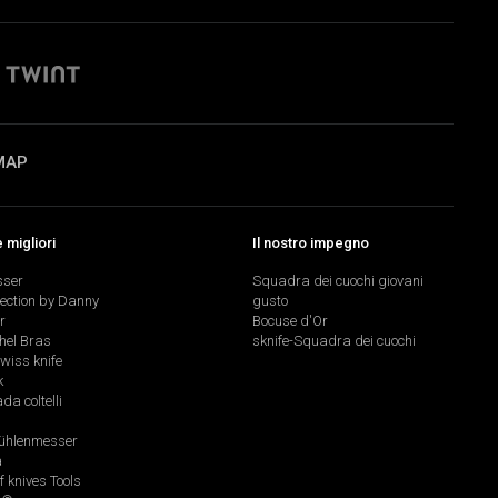
MAP
migliori
Il nostro impegno
sser
Squadra dei cuochi giovani
lection by Danny
gusto
r
Bocuse d'Or
hel Bras
sknife-Squadra dei cuochi
swiss knife
k
a coltelli
hlenmesser
a
f knives Tools