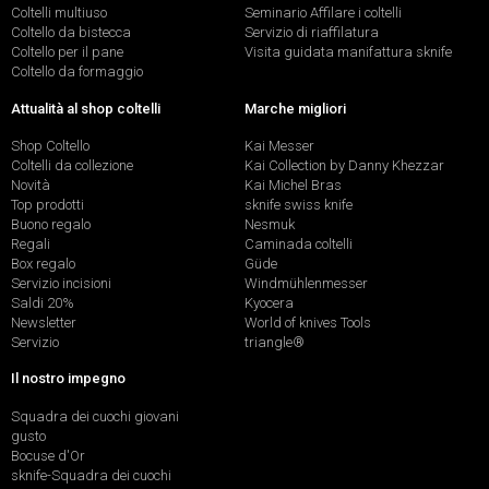
Coltelli multiuso
Seminario Affilare i coltelli
Coltello da bistecca
Servizio di riaffilatura
Coltello per il pane
Visita guidata manifattura sknife
Coltello da formaggio
Attualità al shop coltelli
Marche migliori
Shop Coltello
Kai Messer
Coltelli da collezione
Kai Collection by Danny Khezzar
Novità
Kai Michel Bras
Top prodotti
sknife swiss knife
Buono regalo
Nesmuk
Regali
Caminada coltelli
Box regalo
Güde
Servizio incisioni
Windmühlenmesser
Saldi 20%
Kyocera
Newsletter
World of knives Tools
Servizio
triangle®
Il nostro impegno
Squadra dei cuochi giovani
gusto
Bocuse d'Or
sknife-Squadra dei cuochi