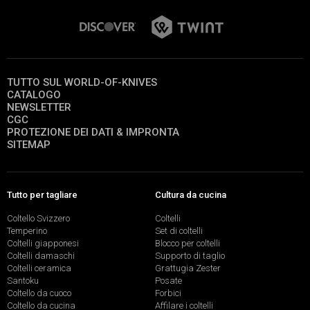
TUTTO SUL WORLD-OF-KNIVES
CATALOGO
NEWSLETTER
CGC
PROTEZIONE DEI DATI & IMPRONTA
SITEMAP
Tutto per tagliare
Cultura da cucina
Coltello Svizzero
Coltelli
Temperino
Set di coltelli
Coltelli giapponesi
Blocco per coltelli
Coltelli damaschi
Supporto di taglio
Coltelli ceramica
Grattugia Zester
Santoku
Posate
Coltello da cuoco
Forbici
Coltello da cucina
Affilare i coltelli