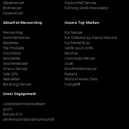
Steakmesser
Nachschleif-Service
Brotmesser
Führung sknife Manufaktur
Käsemesser
Aktuell im Messershop
Unsere Top-Marken
Messershop
Kai Messer
Sammlermesser
Kai Collection by Danny Khezzar
Neuheiten
Kai Michel Bras
Top-Produkte
sknife swiss knife
Gutscheine
Nesmuk
Geschenke
Caminada Messer
Geschenkboxen
Güde
Gravur-Service
Windmühlenmesser
Sale 20%
Kyocera
Newsletter
World of knives Tools
Beratung/Service
triangle®
Unser Engagement
Juniorenkochnationalteam
gusto
Bocuse d'Or
sknife-Kochnationalmannschaft