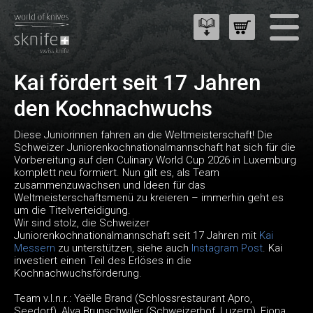
Kai fördert seit 17 Jahren
den Kochnachwuchs
Diese Juniorinnen fahren an die Weltmeisterschaft! Die
Schweizer Juniorenkochnationalmannschaft hat sich für die
Vorbereitung auf den Culinary World Cup 2026 in Luxemburg
komplett neu formiert. Nun gilt es, als Team
zusammenzuwachsen und Ideen für das
Weltmeisterschaftsmenü zu kreieren – immerhin geht es
um die Titelverteidigung.
Wir sind stolz, die Schweizer
Juniorenkochnationalmannschaft seit 17 Jahren mit
Kai
Messern
zu unterstützen, siehe auch
Instagram Post
. Kai
investiert einen Teil des Erlöses in die
Kochnachwuchsförderung.
Team v.l.n.r.: Yaëlle Brand (Schlossrestaurant Apro,
Seedorf), Alva Brunschwiler (Schweizerhof, Luzern), Fiona