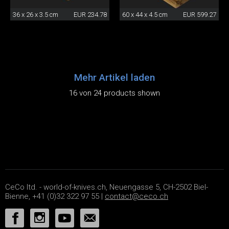
36 x 26 x 3.5 cm
EUR 234.78
60 x 44 x 4.5 cm
EUR 599.27
Mehr Artikel laden
16 von 24 products shown
CeCo ltd. - world-of-knives.ch, Neuengasse 5, CH-2502 Biel-
Bienne, +41 (0)32 322 97 55 |
contact@ceco.ch