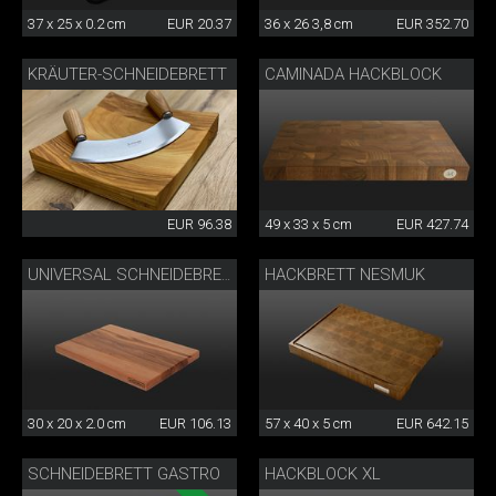
37 x 25 x 0.2 cm
EUR 20.37
36 x 26 3,8 cm
EUR 352.70
KRÄUTER-SCHNEIDEBRETT
CAMINADA HACKBLOCK
EUR 96.38
49 x 33 x 5 cm
EUR 427.74
HACKBRETT NESMUK
UNIVERSAL SCHNEIDEBRETT
30 x 20 x 2.0 cm
EUR 106.13
57 x 40 x 5 cm
EUR 642.15
SCHNEIDEBRETT GASTRO
HACKBLOCK XL