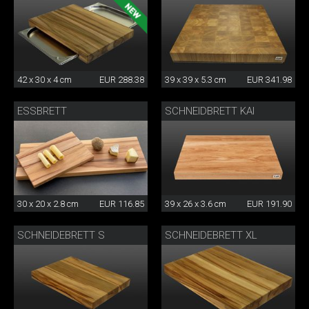
42 x 30 x 4 cm
EUR 288.38
39 x 39 x 5.3 cm
EUR 341.98
ESSBRETT
SCHNEIDBRETT KAI
30 x 20 x 2.8 cm
EUR 116.85
39 x 26 x 3.6 cm
EUR 191.90
SCHNEIDEBRETT S
SCHNEIDEBRETT XL