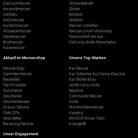
Damastmesser
Schneidebrett
Keramikmesser
Zester
Santoku
Besteck
Kochmesser
Scheren
Küchenmesser
Messer schleifen
Allzweckmesser
Messerschärf-Workshop
Steakmesser
Nachschleif-Service
Brotmesser
Führung sknife Manufaktur
Käsemesser
Aktuell im Messershop
Unsere Top-Marken
Messershop
Kai Messer
Sammlermesser
Kai Collection by Danny Khezzar
Neuheiten
Kai Michel Bras
Top-Produkte
sknife swiss knife
Gutscheine
Nesmuk
Geschenke
Caminada Messer
Geschenkboxen
Güde
Gravur-Service
Windmühlenmesser
Sale 20%
Kyocera
Newsletter
World of knives Tools
Beratung/Service
triangle®
Unser Engagement