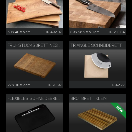
58 x 40 x 5 cm
EUR 492.07
39 x 26.2 x 5.3 cm
EUR 213.34
TRIANGLE SCHNEIDBRETT
FRÜHSTÜCKSBRETT NESMUK
27 x 18 x 2 cm
EUR 73.97
EUR 42.77
BROTBRETT KLEIN
FLEXIBLES SCHNEIDEBRETT