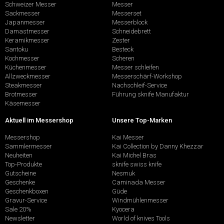
Schweizer Messer
Messer
Sackmesser
Messerset
Japanmesser
Messerblock
Damastmesser
Schneidebrett
Keramikmesser
Zester
Santoku
Besteck
Kochmesser
Scheren
Küchenmesser
Messer schleifen
Allzweckmesser
Messerschärf-Workshop
Steakmesser
Nachschleif-Service
Brotmesser
Führung sknife Manufaktur
Käsemesser
Aktuell im Messershop
Unsere Top-Marken
Messershop
Kai Messer
Sammlermesser
Kai Collection by Danny Khezzar
Neuheiten
Kai Michel Bras
Top-Produkte
sknife swiss knife
Gutscheine
Nesmuk
Geschenke
Caminada Messer
Geschenkboxen
Güde
Gravur-Service
Windmühlenmesser
Sale 20%
Kyocera
Newsletter
World of knives Tools