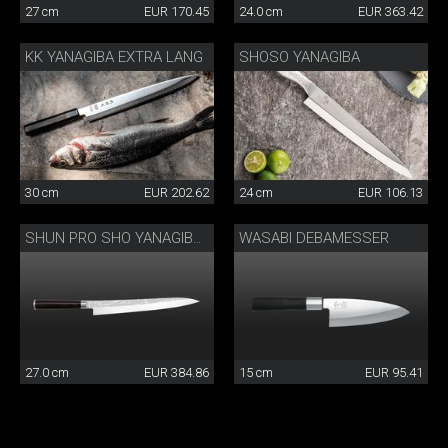
27 cm
EUR 170.45
24.0 cm
EUR 363.42
KK YANAGIBA EXTRA LANG
SHOSO YANAGIBA
30 cm
EUR 202.62
24 cm
EUR 106.13
WASABI DEBAMESSER
SHUN PRO SHO YANAGIBA GROSS
27.0 cm
EUR 384.86
15 cm
EUR 95.41