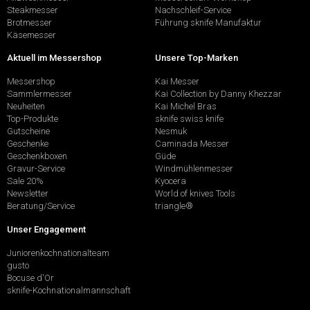
Steakmesser
Nachschleif-Service
Brotmesser
Führung sknife Manufaktur
Käsemesser
Aktuell im Messershop
Unsere Top-Marken
Messershop
Kai Messer
Sammlermesser
Kai Collection by Danny Khezzar
Neuheiten
Kai Michel Bras
Top-Produkte
sknife swiss knife
Gutscheine
Nesmuk
Geschenke
Caminada Messer
Geschenkboxen
Güde
Gravur-Service
Windmühlenmesser
Sale 20%
Kyocera
Newsletter
World of knives Tools
Beratung/Service
triangle®
Unser Engagement
Juniorenkochnationalteam
gusto
Bocuse d'Or
sknife-Kochnationalmannschaft