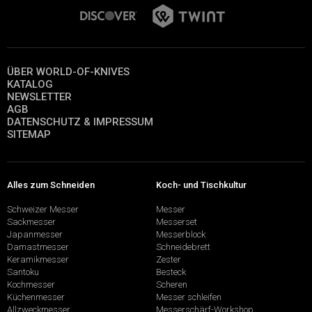
ÜBER WORLD-OF-KNIVES
KATALOG
NEWSLETTER
AGB
DATENSCHUTZ & IMPRESSUM
SITEMAP
Alles zum Schneiden
Koch- und Tischkultur
Schweizer Messer
Messer
Sackmesser
Messerset
Japanmesser
Messerblock
Damastmesser
Schneidebrett
Keramikmesser
Zester
Santoku
Besteck
Kochmesser
Scheren
Küchenmesser
Messer schleifen
Allzweckmesser
Messerschärf-Workshop