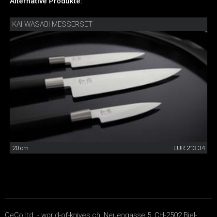
Alternative Produkte:
KAI WASABI MESSERSET
20 cm
EUR 213.34
CeCo ltd. - world-of-knives.ch, Neuengasse 5, CH-2502 Biel-