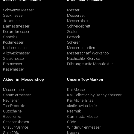
Schweizer Messer
Messer
Sackmesser
Messerset
Japanmesser
Messerblock
Damastmesser
Schneidebrett
Keramikmesser
Zester
Santoku
Besteck
Kochmesser
Scheren
Küchenmesser
Messer schleifen
Allzweckmesser
Messerschärf-Workshop
Steakmesser
Nachschleif-Service
Brotmesser
Führung sknife Manufaktur
Käsemesser
Aktuell im Messershop
Unsere Top-Marken
Messershop
Kai Messer
Sammlermesser
Kai Collection by Danny Khezzar
Neuheiten
Kai Michel Bras
Top-Produkte
sknife swiss knife
Gutscheine
Nesmuk
Geschenke
Caminada Messer
Geschenkboxen
Güde
Gravur-Service
Windmühlenmesser
Sale 20%
Kyocera