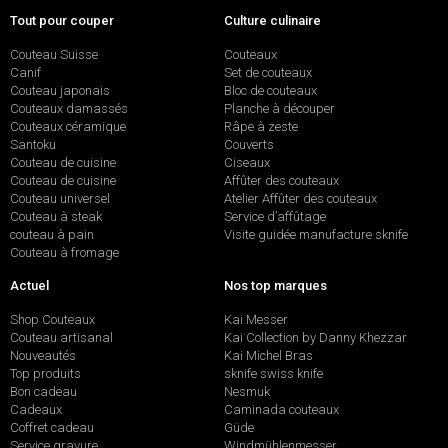
Tout pour couper
Culture culinaire
Couteau Suisse
Couteaux
Canif
Set de couteaux
Couteau japonais
Bloc de couteaux
Couteaux damassés
Planche à découper
Couteaux céramique
Râpe à zeste
Santoku
Couverts
Couteau de cuisine
Ciseaux
Couteau de cuisine
Affûter des couteaux
Couteau universel
Atelier Affûter des couteaux
Couteau à steak
Service d’affûtage
couteau à pain
Visite guidée manufacture sknife
Couteau à fromage
Actuel
Nos top marques
Shop Couteaux
Kai Messer
Couteau artisanal
Kai Collection by Danny Khezzar
Nouveautés
Kai Michel Bras
Top produits
sknife swiss knife
Bon cadeau
Nesmuk
Cadeaux
Caminada couteaux
Coffret cadeau
Güde
Service gravure
Windmühlenmesser