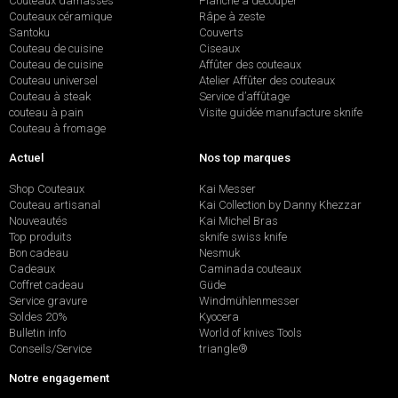
Couteaux damassés
Planche à découper
Couteaux céramique
Râpe à zeste
Santoku
Couverts
Couteau de cuisine
Ciseaux
Couteau de cuisine
Affûter des couteaux
Couteau universel
Atelier Affûter des couteaux
Couteau à steak
Service d’affûtage
couteau à pain
Visite guidée manufacture sknife
Couteau à fromage
Actuel
Nos top marques
Shop Couteaux
Kai Messer
Couteau artisanal
Kai Collection by Danny Khezzar
Nouveautés
Kai Michel Bras
Top produits
sknife swiss knife
Bon cadeau
Nesmuk
Cadeaux
Caminada couteaux
Coffret cadeau
Güde
Service gravure
Windmühlenmesser
Soldes 20%
Kyocera
Bulletin info
World of knives Tools
Conseils/Service
triangle®
Notre engagement