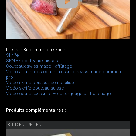
Plus sur Kit d'entretien sknife
Sknife
SKNIFE couteaux suisses
Couteaux swiss made - affûtage
Vidéo affûter des couteaux sknife swiss made comme un
pro
Video sknife bois suisse stabilisé
Vidéo sknife couteau suisse
Vidéo couteaux sknife – du forgeage au tranchage
Produits complémentaires :
KIT D'ENTRETIEN