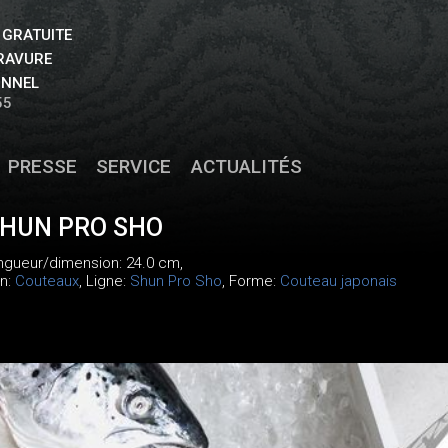
 GRATUITE
GRAVURE
ONNEL
55
PRESSE
SERVICE
ACTUALITÉS
SHUN PRO SHO
ongueur/dimension: 24.0 cm,
on:
Couteaux
, Ligne:
Shun Pro Sho
, Forme:
Couteau japonais