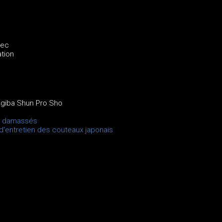
.
vec
tion
agiba Shun Pro Sho
x
x damassés
 d'entretien des couteaux japonais