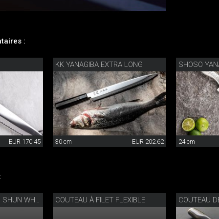
aires :
KK YANAGIBA EXTRA LONG
SHOSO YAN
EUR 170.45
30 cm
EUR 202.62
24 cm
:
COUTEAU À FILET FLEXIBLE
COUTEAU DE
COUTEAU À JAMBON SHUN WHITE