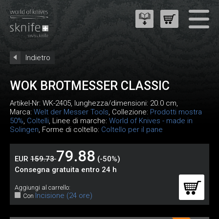
Indietro
WOK BROTMESSER CLASSIC
Artikel-Nr:
WK-2405
, lunghezza/dimensioni: 20.0 cm,
Marca:
Welt der Messer Tools
, Collezione:
Prodotti mostra
50%
,
Coltelli
, Linee di marche:
World of Knives - made in
Solingen
, Forme di coltello:
Coltello per il pane
79.88
EUR
159.73
(-50%)
Consegna gratuita entro 24 h
Aggiungi al carrello:
Incisione (24 ore)
Con