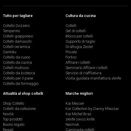
Tutto per tagliare
Cultura da cucina
Coltello Svizzero
Coltelli
Temperino
Set di coltelli
Coltelli giapponesi
Blocco per coltelli
Coltelli damaschi
Supporto di taglio
Coltelli ceramica
Grattugia Zester
Santoku
Posate
Coltello da cuoco
Forbici
Coltello da cucina
Affilare i coltelli
Coltelli multiuso
Seminario Affilare i coltelli
Coltello da bistecca
Servizio di riaffilatura
Coltello per il pane
Visita guidata manifattura sknife
Coltello da formaggio
Attualità al shop coltelli
Marche migliori
Shop Coltello
Kai Messer
Coltelli da collezione
Kai Collection by Danny Khezzar
Novità
Kai Michel Bras
Top prodotti
sknife swiss knife
Buono regalo
Nesmuk
Regali
Caminada coltelli