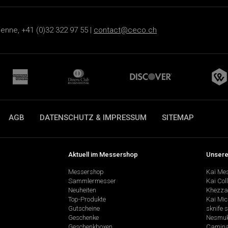
ienne, +41 (0)32 322 97 55 |
contact@ceco.ch
AGB
DATENSCHUTZ & IMPRESSUM
SITEMAP
Aktuell im Messershop
Unsere
Messershop
Kai Me
Sammlermesser
Kai Col
Neuheiten
Khezza
Top-Produkte
Kai Mic
Gutscheine
sknife 
Geschenke
Nesmu
Geschenkboxen
Camina