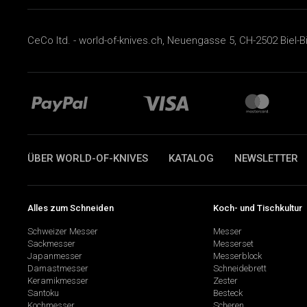
CeCo ltd. - world-of-knives.ch, Neuengasse 5, CH-2502 Biel-B
ÜBER WORLD-OF-KNIVES
KATALOG
NEWSLETTER
Alles zum Schneiden
Koch- und Tischkultur
Schweizer Messer
Messer
Sackmesser
Messerset
Japanmesser
Messerblock
Damastmesser
Schneidebrett
Keramikmesser
Zester
Santoku
Besteck
Kochmesser
Scheren