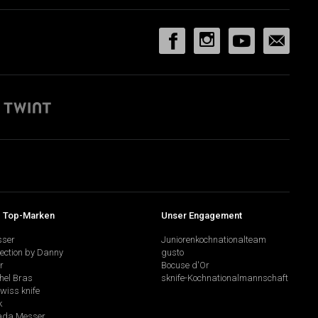
 Top-Marken
Unser Engagement
sser
Juniorenkochnationalteam
lection by Danny
gusto
r
Bocuse d'Or
hel Bras
sknife-Kochnationalmannschaft
swiss knife
k
da Messer