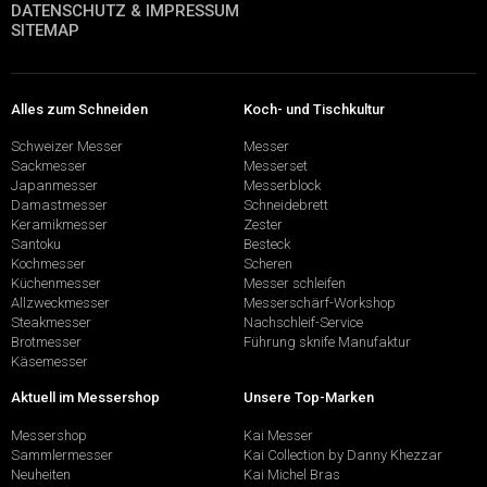
DATENSCHUTZ & IMPRESSUM
SITEMAP
Alles zum Schneiden
Koch- und Tischkultur
Schweizer Messer
Messer
Sackmesser
Messerset
Japanmesser
Messerblock
Damastmesser
Schneidebrett
Keramikmesser
Zester
Santoku
Besteck
Kochmesser
Scheren
Küchenmesser
Messer schleifen
Allzweckmesser
Messerschärf-Workshop
Steakmesser
Nachschleif-Service
Brotmesser
Führung sknife Manufaktur
Käsemesser
Aktuell im Messershop
Unsere Top-Marken
Messershop
Kai Messer
Sammlermesser
Kai Collection by Danny Khezzar
Neuheiten
Kai Michel Bras