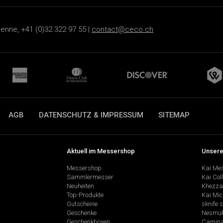
ienne, +41 (0)32 322 97 55 |
contact@ceco.ch
AGB
DATENSCHUTZ & IMPRESSUM
SITEMAP
Aktuell im Messershop
Unsere
Messershop
Kai Me
Sammlermesser
Kai Col
Neuheiten
Khezza
Top-Produkte
Kai Mic
Gutscheine
sknife 
Geschenke
Nesmu
Geschenkboxen
Camina