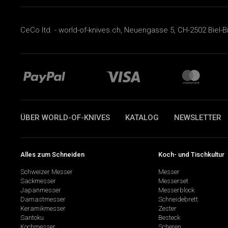
CeCo ltd. - world-of-knives.ch, Neuengasse 5, CH-2502 Biel-B
ÜBER WORLD-OF-KNIVES
KATALOG
NEWSLETTER
Alles zum Schneiden
Koch- und Tischkultur
Schweizer Messer
Messer
Sackmesser
Messerset
Japanmesser
Messerblock
Damastmesser
Schneidebrett
Keramikmesser
Zester
Santoku
Besteck
Kochmesser
Scheren