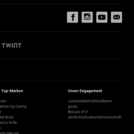
 Top-Marken
Unser Engagement
sser
Juniorenkochnationalteam
lection by Danny
gusto
r
Bocuse d'Or
hel Bras
sknife-Kochnationalmannschaft
swiss knife
k
da Messer