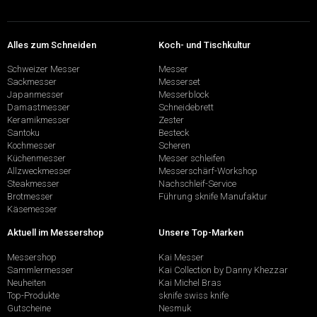
Alles zum Schneiden
Koch- und Tischkultur
Schweizer Messer
Messer
Sackmesser
Messerset
Japanmesser
Messerblock
Damastmesser
Schneidebrett
Keramikmesser
Zester
Santoku
Besteck
Kochmesser
Scheren
Küchenmesser
Messer schleifen
Allzweckmesser
Messerschärf-Workshop
Steakmesser
Nachschleif-Service
Brotmesser
Führung sknife Manufaktur
Käsemesser
Aktuell im Messershop
Unsere Top-Marken
Messershop
Kai Messer
Sammlermesser
Kai Collection by Danny Khezzar
Neuheiten
Kai Michel Bras
Top-Produkte
sknife swiss knife
Gutscheine
Nesmuk