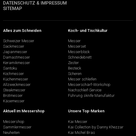
DATENSCHUTZ & IMPRESSUM
SITEMAP
Alles zum Schneiden
Koch- und Tischkultur
Schweizer Messer
Messer
Sackmesser
Messerset
Japanmesser
Messerblock
Damastmesser
Schneidebrett
Keramikmesser
Zester
Santoku
Besteck
Kochmesser
Scheren
Küchenmesser
Messer schleifen
Allzweckmesser
Messerschärf-Workshop
Steakmesser
Nachschleif-Service
Brotmesser
Führung sknife Manufaktur
Käsemesser
Aktuell im Messershop
Unsere Top-Marken
Messershop
Kai Messer
Sammlermesser
Kai Collection by Danny Khezzar
Neuheiten
Kai Michel Bras