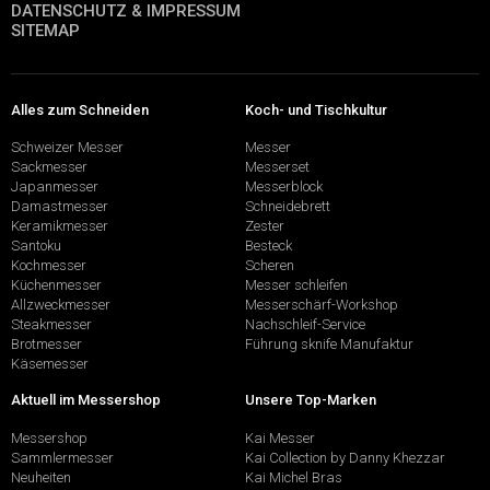
DATENSCHUTZ & IMPRESSUM
SITEMAP
Alles zum Schneiden
Koch- und Tischkultur
Schweizer Messer
Messer
Sackmesser
Messerset
Japanmesser
Messerblock
Damastmesser
Schneidebrett
Keramikmesser
Zester
Santoku
Besteck
Kochmesser
Scheren
Küchenmesser
Messer schleifen
Allzweckmesser
Messerschärf-Workshop
Steakmesser
Nachschleif-Service
Brotmesser
Führung sknife Manufaktur
Käsemesser
Aktuell im Messershop
Unsere Top-Marken
Messershop
Kai Messer
Sammlermesser
Kai Collection by Danny Khezzar
Neuheiten
Kai Michel Bras