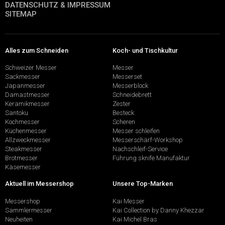
DATENSCHUTZ & IMPRESSUM
SITEMAP
Alles zum Schneiden
Koch- und Tischkultur
Schweizer Messer
Messer
Sackmesser
Messerset
Japanmesser
Messerblock
Damastmesser
Schneidebrett
Keramikmesser
Zester
Santoku
Besteck
Kochmesser
Scheren
Küchenmesser
Messer schleifen
Allzweckmesser
Messerschärf-Workshop
Steakmesser
Nachschleif-Service
Brotmesser
Führung sknife Manufaktur
Käsemesser
Aktuell im Messershop
Unsere Top-Marken
Messershop
Kai Messer
Sammlermesser
Kai Collection by Danny Khezzar
Neuheiten
Kai Michel Bras