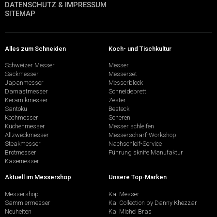
DATENSCHUTZ & IMPRESSUM
SITEMAP
Alles zum Schneiden
Koch- und Tischkultur
Schweizer Messer
Messer
Sackmesser
Messerset
Japanmesser
Messerblock
Damastmesser
Schneidebrett
Keramikmesser
Zester
Santoku
Besteck
Kochmesser
Scheren
Küchenmesser
Messer schleifen
Allzweckmesser
Messerschärf-Workshop
Steakmesser
Nachschleif-Service
Brotmesser
Führung sknife Manufaktur
Käsemesser
Aktuell im Messershop
Unsere Top-Marken
Messershop
Kai Messer
Sammlermesser
Kai Collection by Danny Khezzar
Neuheiten
Kai Michel Bras