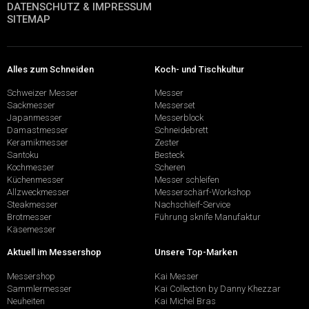
DATENSCHUTZ & IMPRESSUM
SITEMAP
Alles zum Schneiden
Koch- und Tischkultur
Schweizer Messer
Messer
Sackmesser
Messerset
Japanmesser
Messerblock
Damastmesser
Schneidebrett
Keramikmesser
Zester
Santoku
Besteck
Kochmesser
Scheren
Küchenmesser
Messer schleifen
Allzweckmesser
Messerschärf-Workshop
Steakmesser
Nachschleif-Service
Brotmesser
Führung sknife Manufaktur
Käsemesser
Aktuell im Messershop
Unsere Top-Marken
Messershop
Kai Messer
Sammlermesser
Kai Collection by Danny Khezzar
Neuheiten
Kai Michel Bras