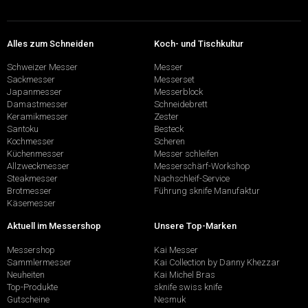
Alles zum Schneiden
Koch- und Tischkultur
Schweizer Messer
Messer
Sackmesser
Messerset
Japanmesser
Messerblock
Damastmesser
Schneidebrett
Keramikmesser
Zester
Santoku
Besteck
Kochmesser
Scheren
Küchenmesser
Messer schleifen
Allzweckmesser
Messerschärf-Workshop
Steakmesser
Nachschleif-Service
Brotmesser
Führung sknife Manufaktur
Käsemesser
Aktuell im Messershop
Unsere Top-Marken
Messershop
Kai Messer
Sammlermesser
Kai Collection by Danny Khezzar
Neuheiten
Kai Michel Bras
Top-Produkte
sknife swiss knife
Gutscheine
Nesmuk