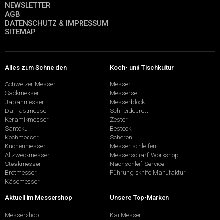
NEWSLETTER
AGB
DATENSCHUTZ & IMPRESSUM
SITEMAP
Alles zum Schneiden
Koch- und Tischkultur
Schweizer Messer
Messer
Sackmesser
Messerset
Japanmesser
Messerblock
Damastmesser
Schneidebrett
Keramikmesser
Zester
Santoku
Besteck
Kochmesser
Scheren
Küchenmesser
Messer schleifen
Allzweckmesser
Messerschärf-Workshop
Steakmesser
Nachschleif-Service
Brotmesser
Führung sknife Manufaktur
Käsemesser
Aktuell im Messershop
Unsere Top-Marken
Messershop
Kai Messer