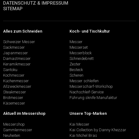
DATENSCHUTZ & IMPRESSUM
SITEMAP
Alles zum Schneiden
Koch- und Tischkultur
Schweizer Messer
Messer
Sackmesser
Messerset
Japanmesser
Messerblock
Damastmesser
Schneidebrett
Keramikmesser
Zester
Santoku
Besteck
Kochmesser
Scheren
Küchenmesser
Messer schleifen
Allzweckmesser
Messerschärf-Workshop
Steakmesser
Nachschleif-Service
Brotmesser
Führung sknife Manufaktur
Käsemesser
Aktuell im Messershop
Unsere Top-Marken
Messershop
Kai Messer
Sammlermesser
Kai Collection by Danny Khezzar
Neuheiten
Kai Michel Bras