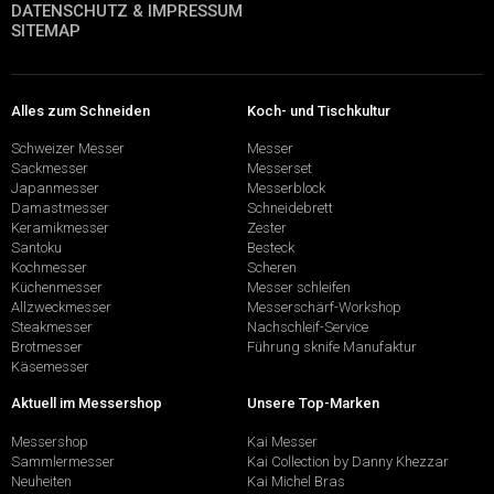
DATENSCHUTZ & IMPRESSUM
SITEMAP
Alles zum Schneiden
Koch- und Tischkultur
Schweizer Messer
Messer
Sackmesser
Messerset
Japanmesser
Messerblock
Damastmesser
Schneidebrett
Keramikmesser
Zester
Santoku
Besteck
Kochmesser
Scheren
Küchenmesser
Messer schleifen
Allzweckmesser
Messerschärf-Workshop
Steakmesser
Nachschleif-Service
Brotmesser
Führung sknife Manufaktur
Käsemesser
Aktuell im Messershop
Unsere Top-Marken
Messershop
Kai Messer
Sammlermesser
Kai Collection by Danny Khezzar
Neuheiten
Kai Michel Bras