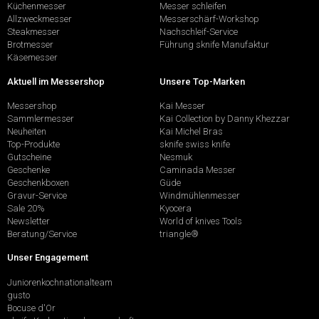
Küchenmesser
Messer schleifen
Allzweckmesser
Messerschärf-Workshop
Steakmesser
Nachschleif-Service
Brotmesser
Führung sknife Manufaktur
Käsemesser
Aktuell im Messershop
Unsere Top-Marken
Messershop
Kai Messer
Sammlermesser
Kai Collection by Danny Khezzar
Neuheiten
Kai Michel Bras
Top-Produkte
sknife swiss knife
Gutscheine
Nesmuk
Geschenke
Caminada Messer
Geschenkboxen
Güde
Gravur-Service
Windmühlenmesser
Sale 20%
Kyocera
Newsletter
World of knives Tools
Beratung/Service
triangle®
Unser Engagement
Juniorenkochnationalteam
gusto
Bocuse d'Or