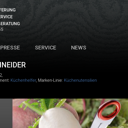
EFERUNG
ERVICE
BERATUNG
55
PRESSE
SERVICE
NEWS
HNEIDER
2
,
iment:
Küchenhelfer
, Marken-Linie:
Küchenutensilien